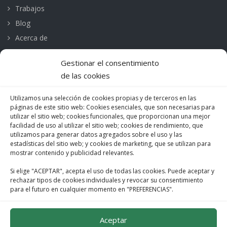
Trabajos
Blog
Acerca de
Contacto
Gestionar el consentimiento
de las cookies
CONTACTO
Utilizamos una selección de cookies propias y de terceros en las
Mare de Deu de Montserrat, 252
páginas de este sitio web: Cookies esenciales, que son necesarias para
utilizar el sitio web; cookies funcionales, que proporcionan una mejor
08041 Barcelona
facilidad de uso al utilizar el sitio web; cookies de rendimiento, que
M. 685 488 135 | 674 346 450
utilizamos para generar datos agregados sobre el uso y las
estadísticas del sitio web; y cookies de marketing, que se utilizan para
F. 932 198 019
mostrar contenido y publicidad relevantes.
info@vertifachadas.com
Si elige "ACEPTAR", acepta el uso de todas las cookies. Puede aceptar y
rechazar tipos de cookies individuales y revocar su consentimiento
para el futuro en cualquier momento en "PREFERENCIAS".
Política de Cookies
Aviso legal
Aceptar