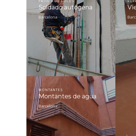
PATIOS DE LUCES
REP
Soldado autógena
Vi
Barcelona
Barc
MONTANTES
Montantes de agua
Barcelona