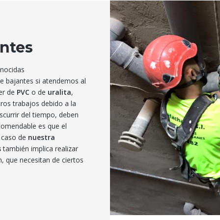
antes
onocidas
 de bajantes si atendemos al
ser de
PVC
o de
uralita
,
os trabajos debido a la
scurrir del tiempo, deben
ecomendable es que el
l caso de
nuestra
s
también implica realizar
n, que necesitan de ciertos