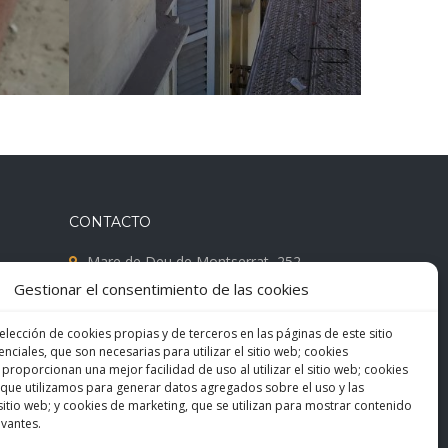
CONTACTO
Mare de Deu de Montserrat, 252
Gestionar el consentimiento de las cookies
08041 Barcelona
M. 685 488 135 | 674 346 450
elección de cookies propias y de terceros en las páginas de este sitio
nciales, que son necesarias para utilizar el sitio web; cookies
F. 932 198 019
 proporcionan una mejor facilidad de uso al utilizar el sitio web; cookies
que utilizamos para generar datos agregados sobre el uso y las
info@vertifachadas.com
l sitio web; y cookies de marketing, que se utilizan para mostrar contenido
evantes.