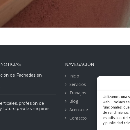
 NOTICIAS
NAVEGACIÓN
ación de Fachadas en
Inicio
a
Servicios
4
Trabajos
Utilizamos una s
Blog
web: Cookies ese
erticales, profesión de
funcionales, que
y futuro para las mujeres
Acerca de
de rendimiento, 
Contacto
estadísticas de
y publicidad rel