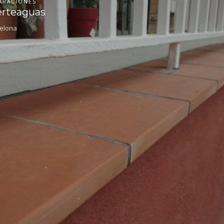
ARACIONES
erteaguas
elona