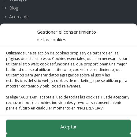
Blog
Acerca de
Contacto
Gestionar el consentimiento
de las cookies
CONTACTO
Utilizamos una selección de cookies propias y de terceros en las
Mare de Deu de Montserrat, 252
páginas de este sitio web: Cookies esenciales, que son necesarias para
08041 Barcelona
utilizar el sitio web; cookies funcionales, que proporcionan una mejor
facilidad de uso al utilizar el sitio web; cookies de rendimiento, que
M. 685 488 135 | 674 346 450
utilizamos para generar datos agregados sobre el uso y las
estadísticas del sitio web; y cookies de marketing, que se utilizan para
F. 932 198 019
mostrar contenido y publicidad relevantes.
info@vertifachadas.com
Si elige "ACEPTAR", acepta el uso de todas las cookies. Puede aceptar y
rechazar tipos de cookies individuales y revocar su consentimiento
para el futuro en cualquier momento en "PREFERENCIAS".
Política de Cookies
Aviso legal
Aceptar