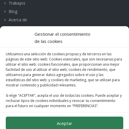
Trabajos
Blog
Acerca de
Contacto
Gestionar el consentimiento
de las cookies
CONTACTO
Utilizamos una selección de cookies propias y de terceros en las
Mare de Deu de Montserrat, 252
páginas de este sitio web: Cookies esenciales, que son necesarias para
utilizar el sitio web; cookies funcionales, que proporcionan una mejor
08041 Barcelona
facilidad de uso al utilizar el sitio web; cookies de rendimiento, que
M. 685 488 135 | 674 346 450
utilizamos para generar datos agregados sobre el uso y las
estadísticas del sitio web; y cookies de marketing, que se utilizan para
F. 932 198 019
mostrar contenido y publicidad relevantes.
info@vertifachadas.com
Si elige "ACEPTAR", acepta el uso de todas las cookies. Puede aceptar y
rechazar tipos de cookies individuales y revocar su consentimiento
para el futuro en cualquier momento en "PREFERENCIAS".
Política de Cookies
Aviso legal
Aceptar