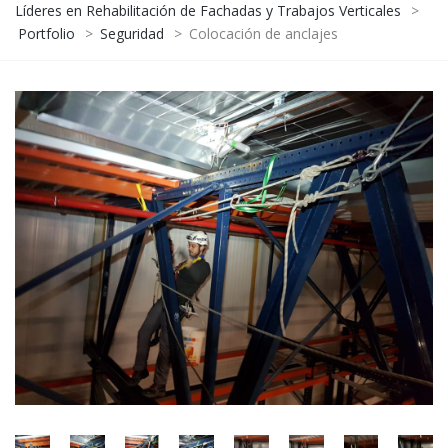
Líderes en Rehabilitación de Fachadas y Trabajos Verticales
>
Portfolio
>
Seguridad
>
Colocación de anclajes