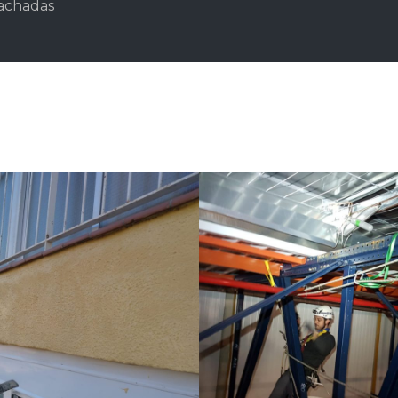
fachadas
ión de anclajes
Tabique pluvial