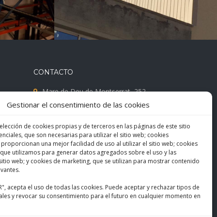
CONTACTO
Mare de Deu de Montserrat, 252
Gestionar el consentimiento de las cookies
08041 Barcelona
M. 685 488 135 | 674 346 450
elección de cookies propias y de terceros en las páginas de este sitio
nciales, que son necesarias para utilizar el sitio web; cookies
F. 932 198 019
 proporcionan una mejor facilidad de uso al utilizar el sitio web; cookies
que utilizamos para generar datos agregados sobre el uso y las
info@vertifachadas.com
l sitio web; y cookies de marketing, que se utilizan para mostrar contenido
evantes.
Política de Cookies
R", acepta el uso de todas las cookies. Puede aceptar y rechazar tipos de
ales y revocar su consentimiento para el futuro en cualquier momento en
Aviso legal